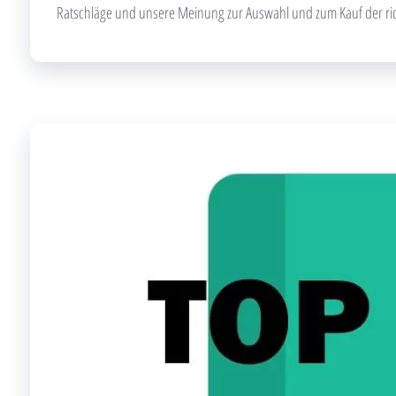
Ratschläge und unsere Meinung zur Auswahl und zum Kauf der ri