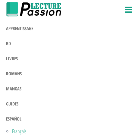
Passion-
Blog
Saltar
Litteraire
Lecture.com
al
contenido
APPRENTISSAGE
BD
LIVRES
ROMANS
MANGAS
GUIDES
ESPAÑOL
Français