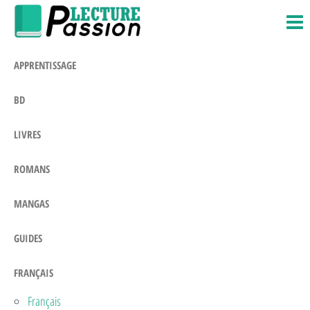
Passion-
Blog
Passer
Litteraire
Lecture.com
ce
contenu
APPRENTISSAGE
BD
LIVRES
ROMANS
MANGAS
GUIDES
FRANÇAIS
Français