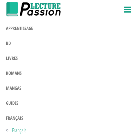
Passion-
Blog
Passer
Litteraire
Lecture.com
ce
contenu
APPRENTISSAGE
BD
LIVRES
ROMANS
MANGAS
GUIDES
FRANÇAIS
Français