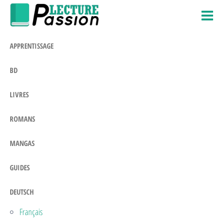
Passion-
Blog
Zum
Litteraire
Lecture.com
Inhalt
springen
APPRENTISSAGE
BD
LIVRES
ROMANS
MANGAS
GUIDES
DEUTSCH
Français