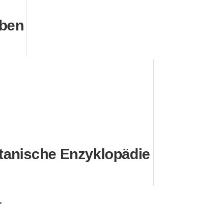
eben
tanische Enzyklopädie
r