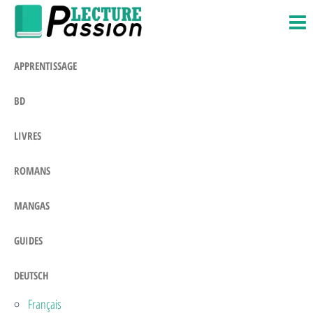
Passion-
Blog
Zum
Litteraire
Lecture.com
Inhalt
springen
APPRENTISSAGE
BD
LIVRES
ROMANS
MANGAS
GUIDES
DEUTSCH
Français