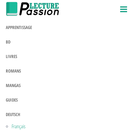
Passion-
Blog
Zum
Litteraire
Lecture.com
Inhalt
springen
APPRENTISSAGE
BD
LIVRES
ROMANS
MANGAS
GUIDES
DEUTSCH
Français