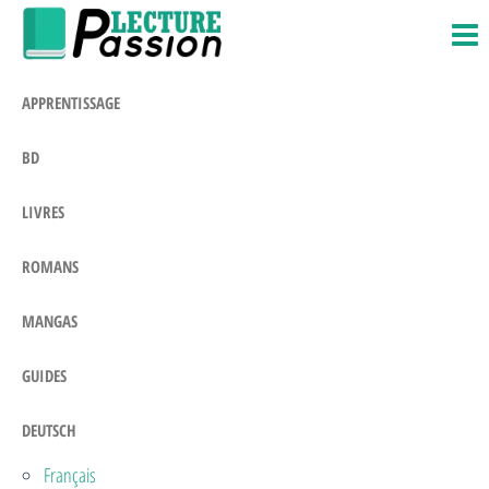
Passion-
Blog
Zum
Litteraire
Lecture.com
Inhalt
springen
APPRENTISSAGE
BD
LIVRES
ROMANS
MANGAS
GUIDES
DEUTSCH
Français