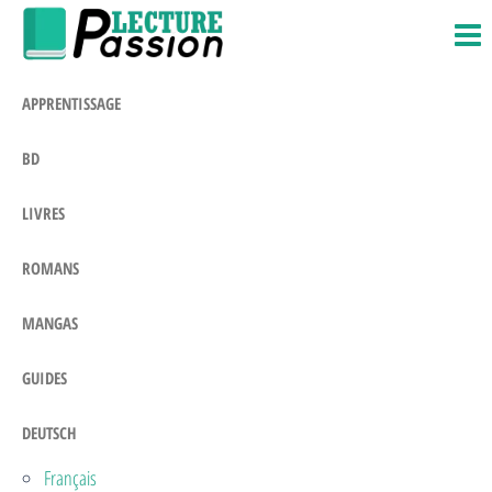
Passion-
Blog
Zum
Litteraire
Lecture.com
Inhalt
springen
APPRENTISSAGE
BD
LIVRES
ROMANS
MANGAS
GUIDES
DEUTSCH
Français