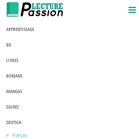
Passion-
Blog
Zum
Litteraire
Lecture.com
Inhalt
springen
APPRENTISSAGE
BD
LIVRES
ROMANS
MANGAS
GUIDES
DEUTSCH
Français