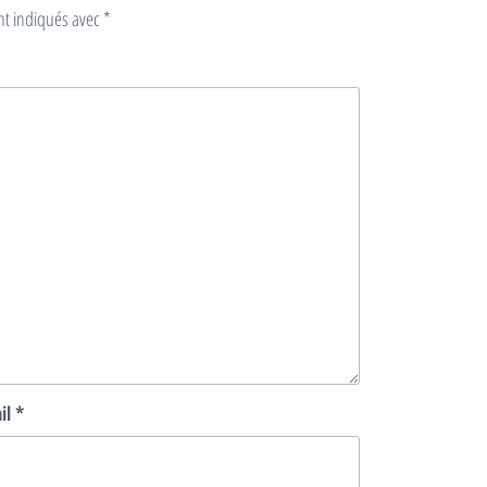
nt indiqués avec
*
il
*