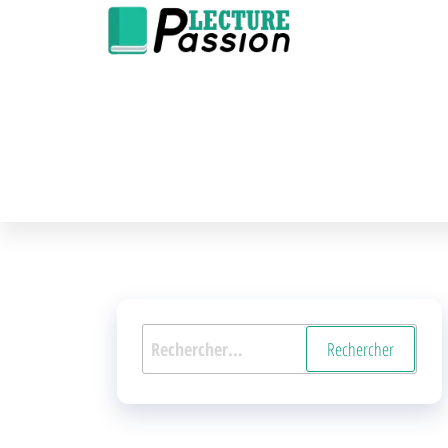
Passion-
Blog
Passer
Litteraire
Lecture.com
ce
contenu
Rechercher :