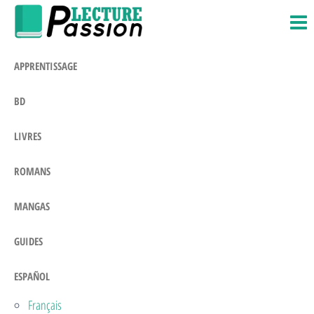
Passion-
Blog
Saltar
Litteraire
Lecture.com
al
contenido
APPRENTISSAGE
BD
LIVRES
ROMANS
MANGAS
GUIDES
ESPAÑOL
Français