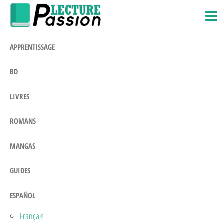
Passion-
Blog
Saltar
Litteraire
Lecture.com
al
contenido
APPRENTISSAGE
BD
LIVRES
ROMANS
MANGAS
GUIDES
ESPAÑOL
Français