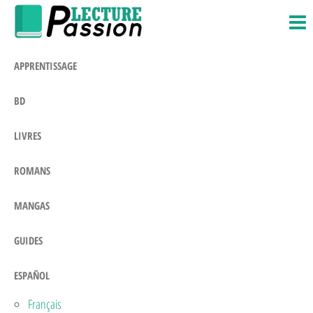
Passion-
Blog
Saltar
Litteraire
Lecture.com
al
contenido
APPRENTISSAGE
BD
LIVRES
ROMANS
MANGAS
GUIDES
ESPAÑOL
Français