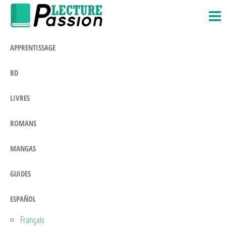
Passion-
Blog
Saltar
Litteraire
Lecture.com
al
contenido
APPRENTISSAGE
BD
LIVRES
ROMANS
MANGAS
GUIDES
ESPAÑOL
Français