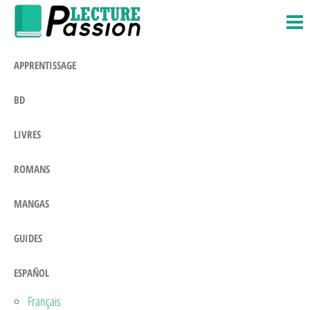
Passion-
Blog
Saltar
Litteraire
Lecture.com
al
contenido
APPRENTISSAGE
BD
LIVRES
ROMANS
MANGAS
GUIDES
ESPAÑOL
Français