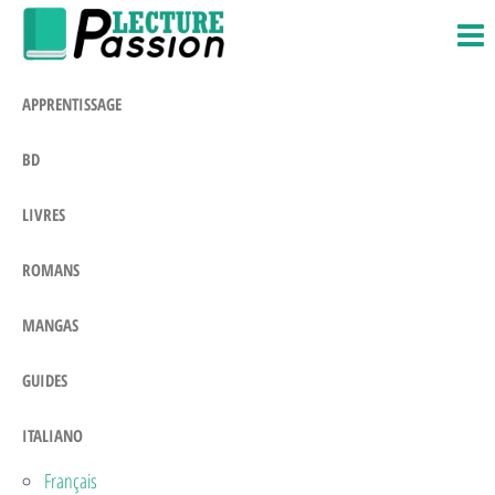
Passion-
Blog
Salta
Litteraire
Lecture.com
e
vai
APPRENTISSAGE
al
contenuto
BD
LIVRES
ROMANS
MANGAS
GUIDES
ITALIANO
Français