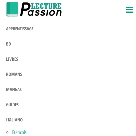
Passion-
Blog
Salta
Litteraire
Lecture.com
e
vai
APPRENTISSAGE
al
contenuto
BD
LIVRES
ROMANS
MANGAS
GUIDES
ITALIANO
Français