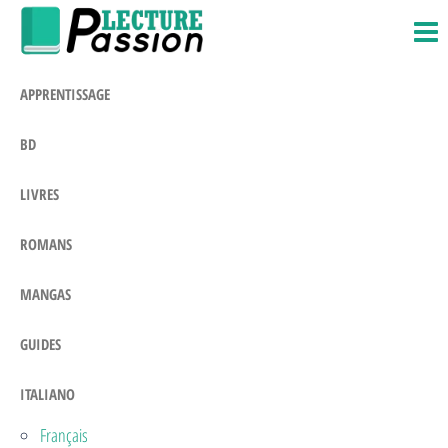
Passion-
Blog
Salta
Litteraire
Lecture.com
e
vai
APPRENTISSAGE
al
contenuto
BD
LIVRES
ROMANS
MANGAS
GUIDES
ITALIANO
Français