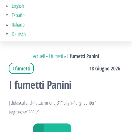
English
Español
Italiano
Deutsch
Accueil
»
I fumetti
»
I fumetti Panini
I fumetti
18 Giugno 2026
I fumetti Panini
[didascalia id=”attachment_31″ align=”aligncenter”
larghezza=”300″/]