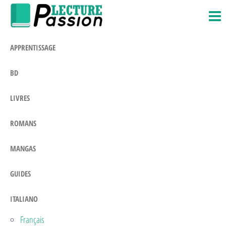
Passion-
Blog
Salta
Litteraire
Lecture.com
e
vai
APPRENTISSAGE
al
contenuto
BD
LIVRES
ROMANS
MANGAS
GUIDES
ITALIANO
Français