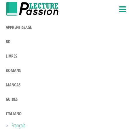
Passion-
Blog
Salta
Litteraire
Lecture.com
e
vai
APPRENTISSAGE
al
contenuto
BD
LIVRES
ROMANS
MANGAS
GUIDES
ITALIANO
Français