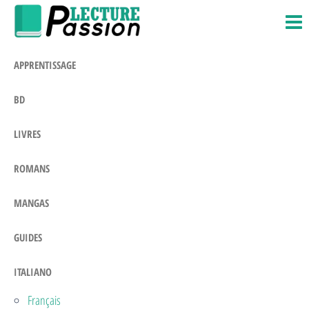
Passion-
Blog
Salta
Litteraire
Lecture.com
e
vai
APPRENTISSAGE
al
contenuto
BD
LIVRES
ROMANS
MANGAS
GUIDES
ITALIANO
Français