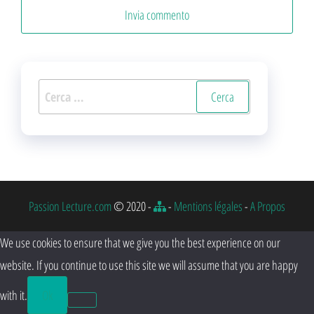
Ricerca
per:
Passion Lecture.com
© 2020 -
-
Mentions légales
-
A Propos
We use cookies to ensure that we give you the best experience on our
website. If you continue to use this site we will assume that you are happy
with it.
Ok