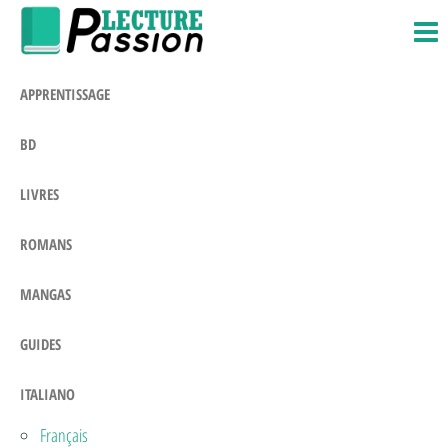
Passion-
Blog
Salta
Litteraire
Lecture.com
e
vai
APPRENTISSAGE
al
contenuto
BD
LIVRES
ROMANS
MANGAS
GUIDES
ITALIANO
Français