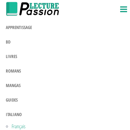
Passion-
Blog
Salta
Litteraire
Lecture.com
e
vai
APPRENTISSAGE
al
contenuto
BD
LIVRES
ROMANS
MANGAS
GUIDES
ITALIANO
Français