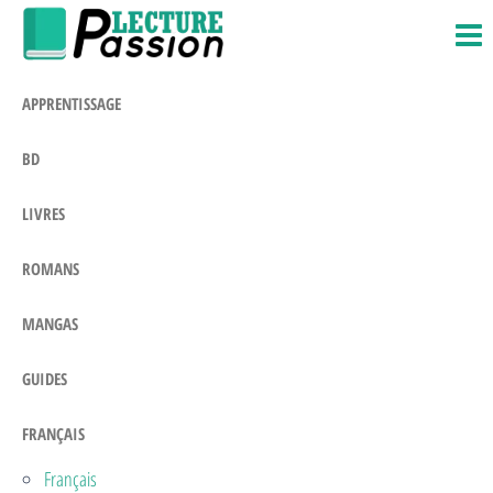
Passion-
Blog
Passer
Litteraire
Lecture.com
ce
contenu
APPRENTISSAGE
BD
LIVRES
ROMANS
MANGAS
GUIDES
FRANÇAIS
Français