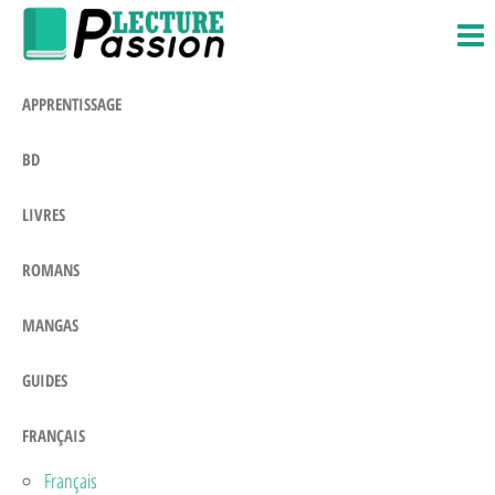
Passion-
Blog
Passer
Litteraire
Lecture.com
ce
contenu
APPRENTISSAGE
BD
LIVRES
ROMANS
MANGAS
GUIDES
FRANÇAIS
Français