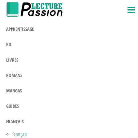
Passion-
Blog
Passer
Litteraire
Lecture.com
ce
contenu
APPRENTISSAGE
BD
LIVRES
ROMANS
MANGAS
GUIDES
FRANÇAIS
Français