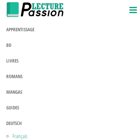
Passion-
Blog
Zum
Litteraire
Lecture.com
Inhalt
springen
APPRENTISSAGE
BD
LIVRES
ROMANS
MANGAS
GUIDES
DEUTSCH
Français