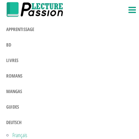
Passion-
Blog
Zum
Litteraire
Lecture.com
Inhalt
springen
APPRENTISSAGE
BD
LIVRES
ROMANS
MANGAS
GUIDES
DEUTSCH
Français