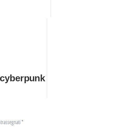
cyberpunk
ntrassegnati
*