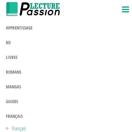
Passion-
Blog
Passer
Litteraire
Lecture.com
ce
contenu
APPRENTISSAGE
BD
LIVRES
ROMANS
MANGAS
GUIDES
FRANÇAIS
Français